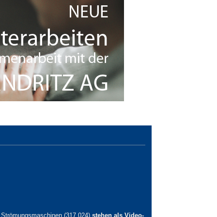
e Strömungsmaschinen (317.024)
stehen als Video-