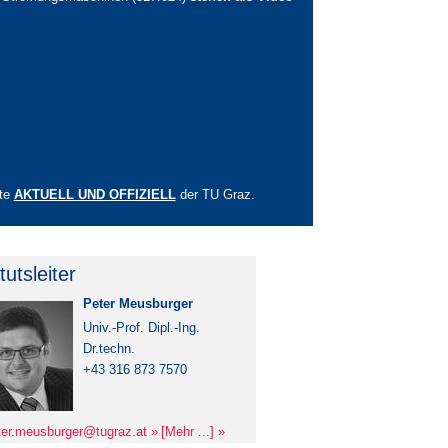
ite
AKTUELL UND OFFIZIELL
der TU Graz.
itutsleiter
Peter Meusburger
Univ.-Prof. Dipl.-Ing.
Dr.techn.
+43 316 873 7570
ter.meusburger@
tugraz.at
[Mehr ...]