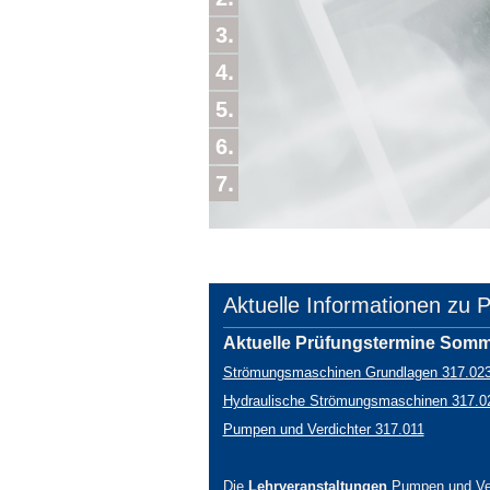
3
4
5
6
7
Aktuelle Informationen zu 
Aktuelle Prüfungstermine Somm
Strömungsmaschinen Grundlagen 317.02
Hydraulische Strömungsmaschinen 317.0
Pumpen und Verdichter 317.011
Die
Lehrveranstaltungen
Pumpen und Ver