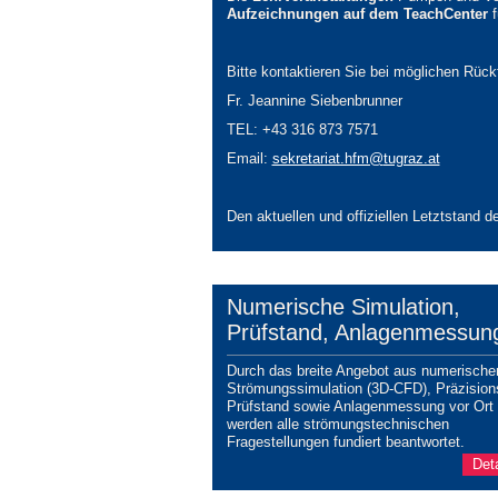
Aufzeichnungen auf dem TeachCenter
f
Bitte kontaktieren Sie bei möglichen Rück
Fr. Jeannine Siebenbrunner
TEL: +43 316 873 7571
Email:
sekretariat.hfm@
tugraz.at
Den aktuellen und offiziellen Letztstan
Numerische Simulation,
Prüfstand, Anlagenmessun
Durch das breite Angebot aus numerische
Strömungssimulation (3D-CFD), Präzision
Prüfstand sowie Anlagenmessung vor Ort
werden alle strömungstechnischen
Fragestellungen fundiert beantwortet.
Deta