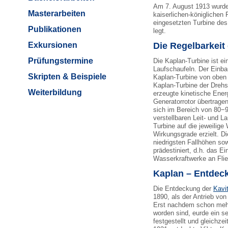
Am 7. August 1913 wurde
Masterarbeiten
kaiserlichen-königlichen
eingesetzten Turbine des
Publikationen
legt.
Exkursionen
Die Regelbarkeit
Prüfungstermine
Die Kaplan-Turbine ist ei
Laufschaufeln. Der Einba
Skripten & Beispiele
Kaplan-Turbine von oben 
Kaplan-Turbine der Drehs
Weiterbildung
erzeugte kinetische Ener
Generatorrotor übertrage
sich im Bereich von 80−9
verstellbaren Leit- und L
Turbine auf die jeweilig
Wirkungsgrade erzielt. Di
niedrigsten Fallhöhen s
prädestiniert, d.h. das E
Wasser
kraftwerke
an Fli
Kaplan – Entdeck
Die Entdeckung der
Kavit
1890, als der Antrieb vo
Erst nachdem schon mehr
worden sind, eurde ein se
festgestellt und gleichze