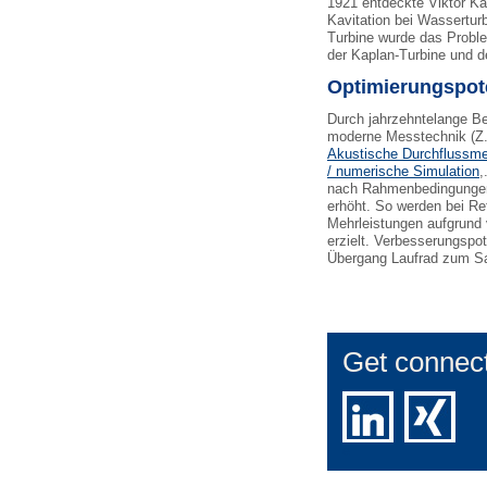
1921 entdeckte Viktor K
Kavitation bei Wassertur
Turbine wurde das Probl
der Kaplan-Turbine und d
Optimierungspote
Durch jahrzehntelange B
moderne Messtechnik (Z
Akustische Durchflussm
/ numerische Simulation
,
nach Rahmenbedingungen d
erhöht. So werden bei Ref
Mehrleistungen aufgrund
erzielt. Verbesserungspo
Übergang Laufrad zum Sa
Get connec
e