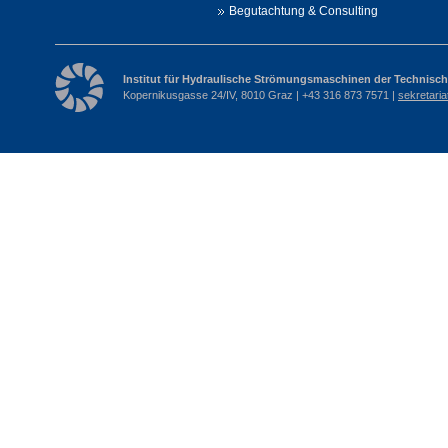
Begutachtung & Consulting
Institut für Hydraulische Strömungsmaschinen der Technisch
Kopernikusgasse 24/IV, 8010 Graz | +43 316 873 7571 |
sekretari