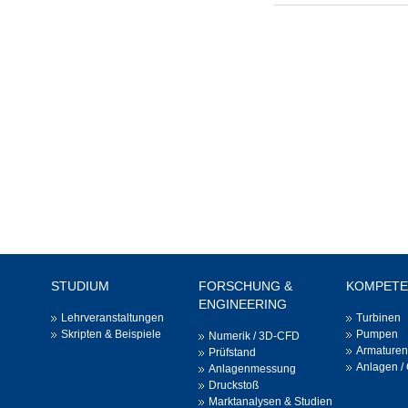
STUDIUM
FORSCHUNG &
KOMPETE
ENGINEERING
Lehrveranstaltungen
Turbinen
Skripten & Beispiele
Pumpen
Numerik / 3D-CFD
Armaturen
Prüfstand
Anlagen /
Anlagenmessung
Druckstoß
Marktanalysen & Studien