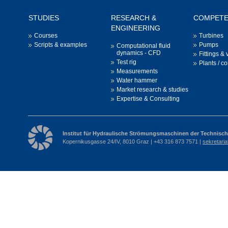
STUDIES
RESEARCH &
COMPET
ENGINEERING
Courses
Turbines
Scripts & examples
Pumps
Computational fluid
dynamics - CFD
Fittings & 
Test rig
Plants / c
Measurements
Water hammer
Market research & studies
Expertise & Consulting
Institut für Hydraulische Strömungsmaschinen der Technisch
Kopernikusgasse 24/IV, 8010 Graz | +43 316 873 7571 |
sekretari