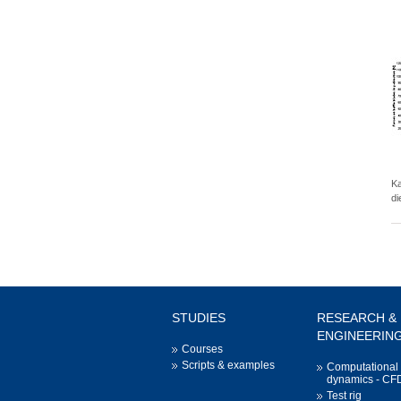
Ka
di
STUDIES
RESEARCH &
ENGINEERIN
Courses
Scripts & examples
Computational 
dynamics - CF
Test rig