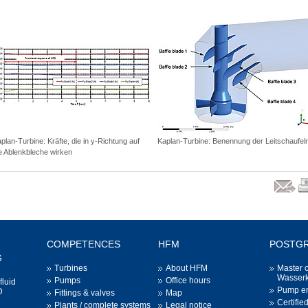
plan-Turbine: Kräfte, die in y-Richtung auf
Kaplan-Turbine: Benennung der Leitschaufel
e Ablenkbleche wirken
pr
l
COMPETENCES
HFM
POSTG
G
Turbines
About HFM
Master 
Wasserk
Pumps
Office hours
fluid
Pump en
D
Fittings & valves
Map
Certifie
Plants / complete systems
Legal notice