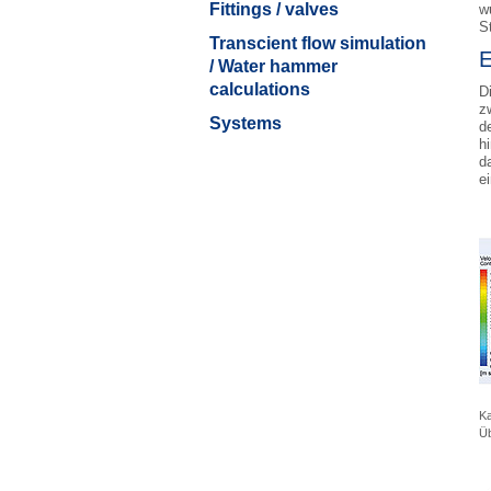
Fittings / valves
w
S
Transcient flow simulation
E
/ Water hammer
calculations
D
z
Systems
d
h
d
e
Ka
Üb