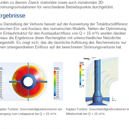
urden zu diesem Zweck stationäre sowie auch instationäre 3D-
trömungssimulationen für verschiedene Betriebspunkte durchgeführt.
rgebnisse
ie Darstellung der Verluste basiert auf der Auswertung der Totaldruckdifferenz
wischen Ein- und Auslass des numerischen Modells. Neben der Optimierung
er Einlaufstruktur für den Ausbaudurchfluss von Q = 15 m³/s wurden darüber
inaus die Ergebnisse dreier Rechengitter mit unterschiedlicher Netzdichte
argestellt. Es zeigt sich, das die räumliche Auflösung des Rechennetzes nur
inen untergeordneten Einfluss auf die berechneten Strömungsverluste hat.
plan-Turbine: Geschwindigkeitskonturen am
Kaplan-Turbine: Geschwindigkeitsvektoren i
ergang zum Leitapparat bei Q = 15 m³/s
Mittelschnitt bei Q = 15 m³/s