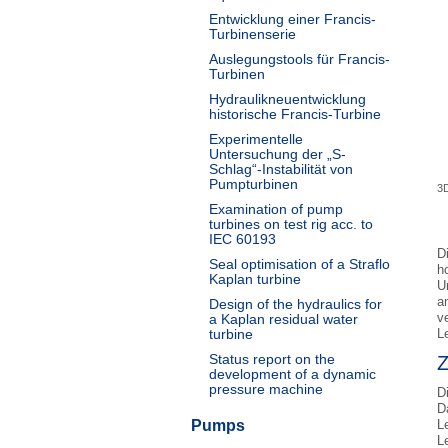
Entwicklung einer Francis-
Turbinenserie
Auslegungstools für Francis-
Turbinen
Hydraulikneuentwicklung
historische Francis-Turbine
Experimentelle
Untersuchung der „S-
Schlag“-Instabilität von
Pumpturbinen
3D
Examination of pump
turbines on test rig acc. to
IEC 60193
D
Seal optimisation of a Straflo
h
Kaplan turbine
U
a
Design of the hydraulics for
v
a Kaplan residual water
turbine
L
Status report on the
Z
development of a dynamic
pressure machine
D
D
Pumps
L
L