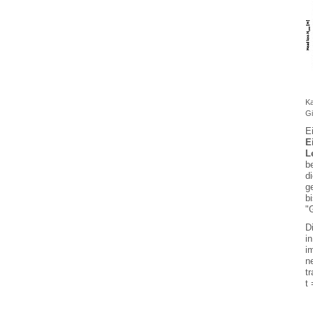
Ka
Gi
E
E
L
b
d
g
b
"
D
in
i
n
t
t