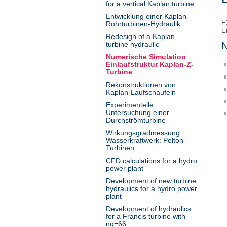
for a vertical Kaplan turbine
Entwicklung einer Kaplan-
F
Rohrturbinen-Hydraulik
E
Redesign of a Kaplan
turbine hydraulic
N
Numerische Simulation
Einlaufstruktur Kaplan-Z-
Turbine
Rekonstruktionen von
Kaplan-Laufschaufeln
Experimentelle
Untersuchung einer
Durchströmturbine
Wirkungsgradmessung
Wasserkraftwerk: Pelton-
Turbinen
CFD calculations for a hydro
power plant
Development of new turbine
hydraulics for a hydro power
plant
Development of hydraulics
for a Francis turbine with
nq=66