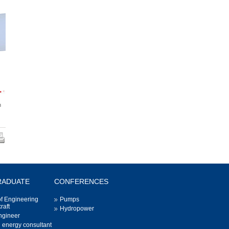
n
int
ink
RADUATE
CONFERENCES
of Engineering
Pumps
raft
Hydropower
gineer
d energy consultant