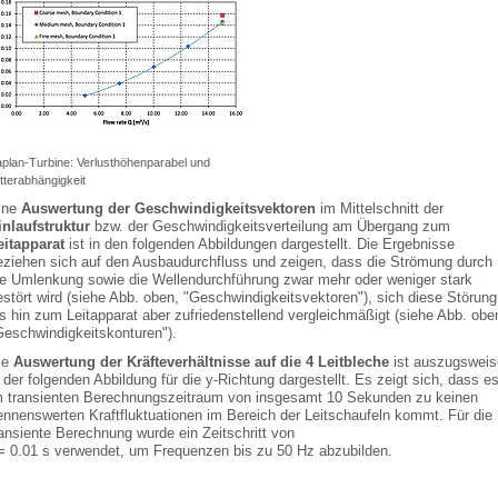
plan-Turbine: Verlusthöhenparabel und
tterabhängigkeit
ine
Auswertung der Geschwindigkeitsvektoren
im Mittelschnitt der
inlaufstruktur
bzw. der Geschwindigkeitsverteilung am Übergang zum
eitapparat
ist in den folgenden Abbildungen dargestellt. Die Ergebnisse
eziehen sich auf den Ausbaudurchfluss und zeigen, dass die Strömung durch
ie Umlenkung sowie die Wellendurchführung zwar mehr oder weniger stark
estört wird (siehe Abb. oben, "Geschwindigkeitsvektoren"), sich diese Störung
is hin zum Leitapparat aber zufriedenstellend vergleichmäßigt (siehe Abb. obe
Geschwindigkeitskonturen").
ie
Auswertung der Kräfteverhältnisse auf die 4 Leitbleche
ist auszugsweis
 der folgenden Abbildung für die y-Richtung dargestellt. Es zeigt sich, dass e
m transienten Berechnungszeitraum von insgesamt 10 Sekunden zu keinen
ennenswerten Kraftfluktuationen im Bereich der Leitschaufeln kommt. Für die
ransiente Berechnung wurde ein Zeitschritt von
 = 0.01 s verwendet, um Frequenzen bis zu 50 Hz abzubilden.