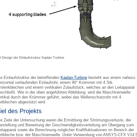
-Design der Einlaufstruktur Kaplan-Turbine
ie Einlaufstruktur der betreffenden
Kaplan-Turbine
besteht aus einem nahezu
orizontal verlaufenden Einlaufrohr, einem 90° Krümmer mit 4 Stk.
mlenkblechen und einem vertikalen Zulaufstück, welches an den Leitapparat
nschließt. Wie in der oben angeführten Abbildung, wird die Maschinenwelle
ertikal durch den Krümmer geführt, wobei das Wellenschutzrohr mit 4
eitblechen abgestützt wird.
iel des Projekts
ie Ziele der Untersuchung waren die Ermittlung der Strömungsverluste, die
arstellung und Bewertung der Geschwindigkeitsverteilung am Übergang zum
eitapparat sowie die Berechnung möglicher Kraftfluktuationen im Bereich der
eitbleche bzw. der Maschinenwelle. Unter Verwendung von ANSYS-CFX V14.