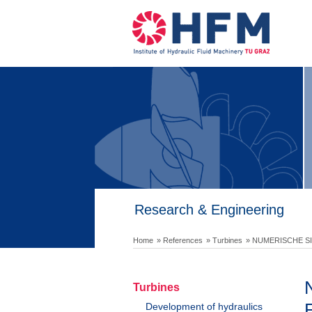
Research & Engineering
Home
» References
» Turbines
» NUMERISCHE S
Turbines
E
Development of hydraulics