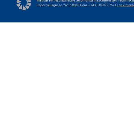
Institut für Hydraulische Strömungsmaschinen der Technisch
Kopernikusgasse 24/IV, 8010 Graz | +43 316 873 7571 |
sekretari