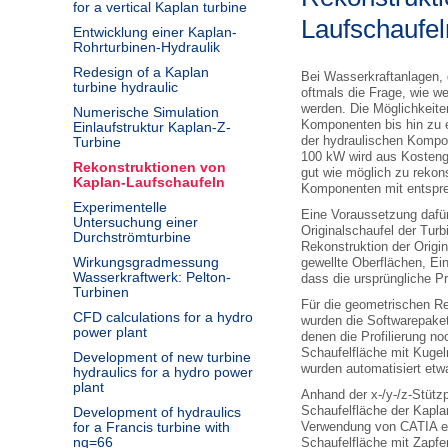
for a vertical Kaplan turbine
Laufschaufel
Entwicklung einer Kaplan-
Rohrturbinen-Hydraulik
Redesign of a Kaplan
Bei Wasserkraftanlagen, di
turbine hydraulic
oftmals die Frage, wie 
werden. Die Möglichkeite
Numerische Simulation
Komponenten bis hin zu e
Einlaufstruktur Kaplan-Z-
der hydraulischen Kompo
Turbine
100 kW wird aus Kostengr
Rekonstruktionen von
gut wie möglich zu rekons
Kaplan-Laufschaufeln
Komponenten mit entspre
Experimentelle
Eine Voraussetzung dafür
Untersuchung einer
Originalschaufel der Tur
Durchströmturbine
Rekonstruktion der Origi
Wirkungsgradmessung
gewellte Oberflächen, Ei
Wasserkraftwerk: Pelton-
dass die ursprüngliche Pro
Turbinen
Für die geometrischen Re
CFD calculations for a hydro
wurden die Softwarepaket
power plant
denen die Profilierung n
Schaufelfläche mit Kugeln
Development of new turbine
wurden automatisiert etwa
hydraulics for a hydro power
plant
Anhand der x-/y-/z-Stützp
Schaufelfläche der Kapla
Development of hydraulics
for a Francis turbine with
Verwendung von CATIA er
nq=66
Schaufelfläche mit Zapfe