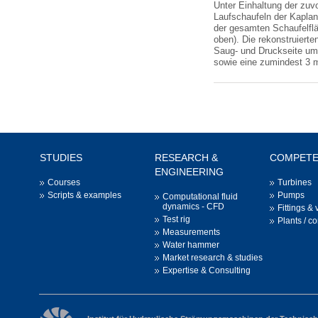
Unter Einhaltung der zuv
Laufschaufeln der Kaplan
der gesamten Schaufelflä
oben). Die rekonstruiert
Saug- und Druckseite um 
sowie eine zumindest 3 m
STUDIES
RESEARCH &
COMPET
ENGINEERING
Courses
Turbines
Scripts & examples
Pumps
Computational fluid
dynamics - CFD
Fittings & 
Test rig
Plants / c
Measurements
Water hammer
Market research & studies
Expertise & Consulting